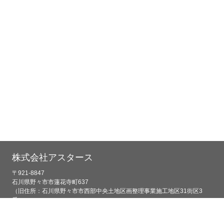
株式会社アスタース
〒921-8847
石川県野々市市蓮花寺町637
（旧住所：石川県野々市市西部中央土地区画整理事業施工地区31街区3
番）
TEL：076-259-6525
FAX：076-259-6526